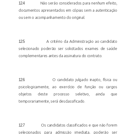
12.4
Não serão considerados para nenhum efeito,
documentos apresentados em cópias sem a autenticação
ou sem o acompanhamento do
original.
12.5
A critério da Administração ao candidato
selecionado poderão ser solicitados exames de saúde
complementares antes da assinatura do
contrato.
12.6
O candidato julgado inapto, física ou
psicologicamente, ao exercício de função ou cargos
objetos deste processo seletivo, ainda que
temporariamente, será desclassificado.
12.7
Os candidatos classificados e que não forem
selecionados para admissão imediata, poderão ser