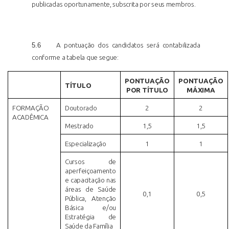
publicadas oportunamente, subscrita por seus membros.
5.6
A pontuação dos candidatos será contabilizada
conforme a tabela que segue:
PONTUAÇÃO
PONTUAÇÃO
TÍTULO
POR TÍTULO
MÁXIMA
FORMAÇÃO
Doutorado
2
2
ACADÊMICA
Mestrado
1,5
1,5
Especialização
1
1
Cursos de
aperfeiçoamento
e capacitação nas
áreas de Saúde
0,1
0,5
Pública, Atenção
Básica e/ou
Estratégia de
Saúde da Família