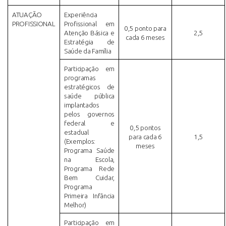
ATUAÇÃO
Experiência
PROFISSIONAL
Profissional em
0,5 ponto para
Atenção Básica e
2,5
cada 6 meses
Estratégia de
Saúde da Família
Participação em
programas
estratégicos de
saúde pública
implantados
pelos governos
federal e
0,5 pontos
estadual
para cada 6
1,5
(Exemplos:
meses
Programa Saúde
na Escola,
Programa Rede
Bem Cuidar,
Programa
Primeira Infância
Melhor)
Participação em