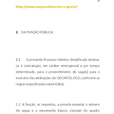
e
http://www.saojosedonorte.rs.gov.br/
2.
DA FUNÇÃO
PÚBLICA
2.1
O presente Processo Seletivo Simplificado destina-
se à contratação, em caráter emergencial e por tempo
determinado, para o preenchimento de vaga(s) para o
exercício das atribuições de ODONTÓLOGO, conforme as
regras especificadas neste
Edital;
2.2. A função, os requisitos, a jornada semanal, o número
de vagas e o vencimento básico, constam do quadro